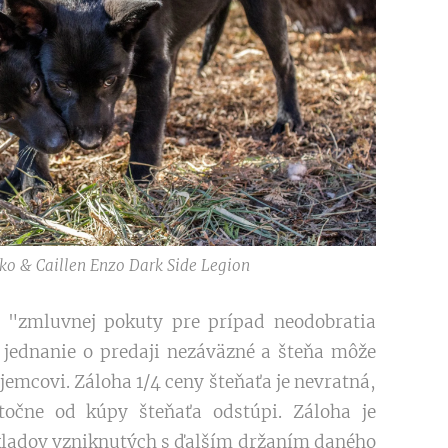
ko & Caillen Enzo Dark Side Legion
 "zmluvnej pokuty pre prípad neodobratia
k jednanie o predaji nezáväzné a šteňa môže
emcovi. Záloha 1/4 ceny šteňaťa je nevratná,
točne od kúpy šteňaťa odstúpi. Záloha je
kladov vzniknutých s ďalším držaním daného