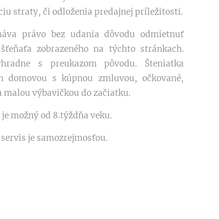
u straty, či odloženia predajnej príležitosti.
cháva právo bez udania dôvodu odmietnuť
 šťeňaťa zobrazeného na týchto stránkach.
ýhradne s preukazom pôvodu. Šteniatka
ch domovou s kúpnou zmluvou, očkované,
a malou výbavičkou do začiatku.
 je možný od 8.týždňa veku.
 servis je samozrejmosťou.