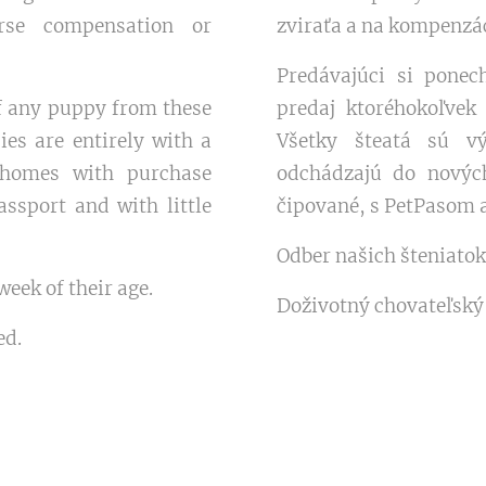
zviraťa a na kompenzáci
se compensation or
Predávajúci si pone
predaj ktoréhokoľvek
 of any puppy from these
Všetky šteatá sú v
ies are entirely with a
odchádzajú do nový
 homes with purchase
čipované, s PetPasom 
assport and with little
Odber našich šteniatok
eek of their age.
Doživotný chovateľský
ed.