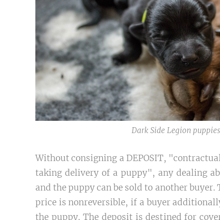
Dark Side Legion puppies
Without consigning a DEPOSIT, "contractual f
taking delivery of a puppy", any dealing abo
and the puppy can be sold to another buyer. T
price is nonreversible, if a buyer additionall
the puppy. The deposit is destined for cove