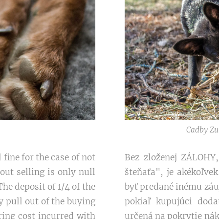
Cadby Zu
Bez zloženej ZÁLOHY,
ine for the case of not
šteňaťa", je akékoľve
ut selling is only null
byť predané inému záuj
he deposit of 1/4 of the
pokiaľ kupujúci doda
y pull out of the buying
určená na pokrytie ná
ring cost incurred with