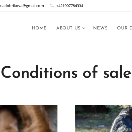
uciadobrikova@gmail.com
+421907784334
HOME
ABOUT US
NEWS
OUR 
Conditions of sale